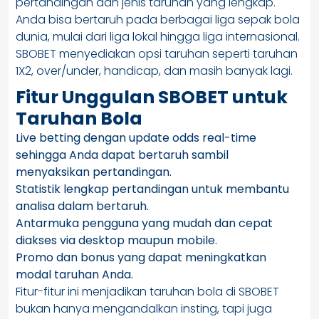
pertandingan dan jenis taruhan yang lengkap.
Anda bisa bertaruh pada berbagai liga sepak bola
dunia, mulai dari liga lokal hingga liga internasional.
SBOBET menyediakan opsi taruhan seperti taruhan
1X2, over/under, handicap, dan masih banyak lagi.
Fitur Unggulan SBOBET untuk
Taruhan Bola
Live betting dengan update odds real-time
sehingga Anda dapat bertaruh sambil
menyaksikan pertandingan.
Statistik lengkap pertandingan untuk membantu
analisa dalam bertaruh.
Antarmuka pengguna yang mudah dan cepat
diakses via desktop maupun mobile.
Promo dan bonus yang dapat meningkatkan
modal taruhan Anda.
Fitur-fitur ini menjadikan taruhan bola di SBOBET
bukan hanya mengandalkan insting, tapi juga