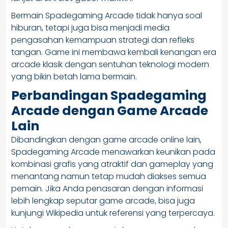
Bermain Spadegaming Arcade tidak hanya soal
hiburan, tetapi juga bisa menjadi media
pengasahan kemampuan strategi dan refleks
tangan. Game ini membawa kembali kenangan era
arcade klasik dengan sentuhan teknologi modern
yang bikin betah lama bermain.
Perbandingan Spadegaming
Arcade dengan Game Arcade
Lain
Dibandingkan dengan game arcade online lain,
Spadegaming Arcade menawarkan keunikan pada
kombinasi grafis yang atraktif dan gameplay yang
menantang namun tetap mudah diakses semua
pemain. Jika Anda penasaran dengan informasi
lebih lengkap seputar game arcade, bisa juga
kunjungi
Wikipedia
untuk referensi yang terpercaya.