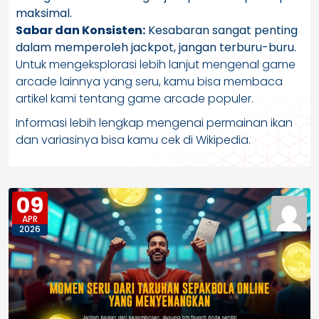
maksimal.
Sabar dan Konsisten:
Kesabaran sangat penting
dalam memperoleh jackpot, jangan terburu-buru.
Untuk mengeksplorasi lebih lanjut mengenal game
arcade lainnya yang seru, kamu bisa membaca
artikel kami tentang
game arcade populer
.
Informasi lebih lengkap mengenai permainan ikan
dan variasinya bisa kamu cek di
Wikipedia
.
09
APR
2026