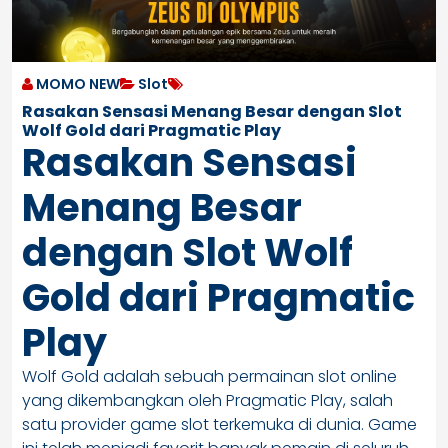
MOMO NEW
Slot
Rasakan Sensasi Menang Besar dengan Slot
Wolf Gold dari Pragmatic Play
Rasakan Sensasi
Menang Besar
dengan Slot Wolf
Gold dari Pragmatic
Play
Wolf Gold adalah sebuah permainan slot online
yang dikembangkan oleh Pragmatic Play, salah
satu provider game slot terkemuka di dunia. Game