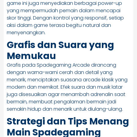
game ini juga menyediakan berbagai power-up
yang mempermudah pemain dalam mencapai
skor tinggi. Dengan kontrol yang responsif, setiap
aksi dalam game terasa begitu natural dan
menyenangkan.
Grafis dan Suara yang
Memukau
Grafis pada Spadegaming Arcade dirancang
dengan warna-warni cerah dan detail yang
menarik, menciptakan suasana arcade klasik yang
modern dan memikat. Efek suara dan musik latar
juga disesuaikan agar menambah adrenalin saat
bermain, membuat pengalaman bermain jadi
semakin hidup dan menarik untuk diulang-ulang.
Strategi dan Tips Menang
Main Spadegaming