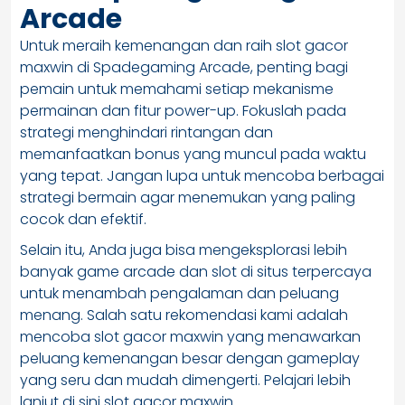
Arcade
Untuk meraih kemenangan dan raih slot gacor
maxwin di Spadegaming Arcade, penting bagi
pemain untuk memahami setiap mekanisme
permainan dan fitur power-up. Fokuslah pada
strategi menghindari rintangan dan
memanfaatkan bonus yang muncul pada waktu
yang tepat. Jangan lupa untuk mencoba berbagai
strategi bermain agar menemukan yang paling
cocok dan efektif.
Selain itu, Anda juga bisa mengeksplorasi lebih
banyak game arcade dan slot di situs terpercaya
untuk menambah pengalaman dan peluang
menang. Salah satu rekomendasi kami adalah
mencoba slot gacor maxwin yang menawarkan
peluang kemenangan besar dengan gameplay
yang seru dan mudah dimengerti. Pelajari lebih
lanjut di sini
slot gacor maxwin
.