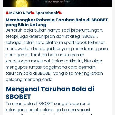
MOMO NEW
Sportsbook
Membongkar Rahasia Taruhan Bola di SBOBET
yang Bikin Untung
Bertaruh bola bukan hanya soal keberuntungan,
tetapi juga keterampilan dan strategi. SBOBET,
sebagai salah satu platform sportsbook terbesar,
menawarkan berbagai fitur yang mendukung para
penggemar taruhan bola untuk meraih
keuntungan maksimal. Dalam artikel ini, kita akan
mengupas tuntas bagaimana cara bermain
taruhan bola di SBOBET yang bisa meningkatkan
peluang menang Anda.
Mengenal Taruhan Bola di
SBOBET
Taruhan bola di SBOBET sangat populer di
kalangan pecinta olahraga karena variasi