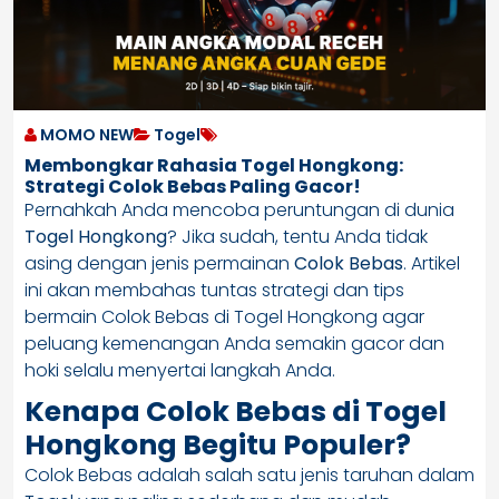
MOMO NEW
Togel
Membongkar Rahasia Togel Hongkong:
Strategi Colok Bebas Paling Gacor!
Pernahkah Anda mencoba peruntungan di dunia
Togel Hongkong
? Jika sudah, tentu Anda tidak
asing dengan jenis permainan
Colok Bebas
. Artikel
ini akan membahas tuntas strategi dan tips
bermain Colok Bebas di Togel Hongkong agar
peluang kemenangan Anda semakin gacor dan
hoki selalu menyertai langkah Anda.
Kenapa Colok Bebas di Togel
Hongkong Begitu Populer?
Colok Bebas adalah salah satu jenis taruhan dalam