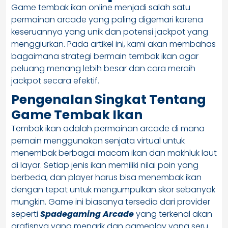
Game tembak ikan online menjadi salah satu
permainan arcade yang paling digemari karena
keseruannya yang unik dan potensi jackpot yang
menggiurkan. Pada artikel ini, kami akan membahas
bagaimana strategi bermain tembak ikan agar
peluang menang lebih besar dan cara meraih
jackpot secara efektif.
Pengenalan Singkat Tentang
Game Tembak Ikan
Tembak ikan adalah permainan arcade di mana
pemain menggunakan senjata virtual untuk
menembak berbagai macam ikan dan makhluk laut
di layar. Setiap jenis ikan memiliki nilai poin yang
berbeda, dan player harus bisa menembak ikan
dengan tepat untuk mengumpulkan skor sebanyak
mungkin. Game ini biasanya tersedia dari provider
seperti
Spadegaming Arcade
yang terkenal akan
grafisnya yang menarik dan gameplay yang seru.