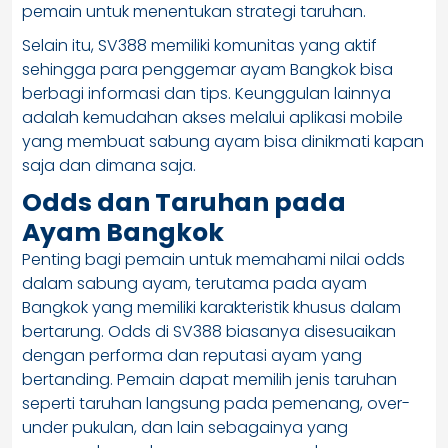
pemain untuk menentukan strategi taruhan.
Selain itu, SV388 memiliki komunitas yang aktif
sehingga para penggemar ayam Bangkok bisa
berbagi informasi dan tips. Keunggulan lainnya
adalah kemudahan akses melalui aplikasi mobile
yang membuat sabung ayam bisa dinikmati kapan
saja dan dimana saja.
Odds dan Taruhan pada
Ayam Bangkok
Penting bagi pemain untuk memahami nilai odds
dalam sabung ayam, terutama pada ayam
Bangkok yang memiliki karakteristik khusus dalam
bertarung. Odds di SV388 biasanya disesuaikan
dengan performa dan reputasi ayam yang
bertanding. Pemain dapat memilih jenis taruhan
seperti taruhan langsung pada pemenang, over-
under pukulan, dan lain sebagainya yang