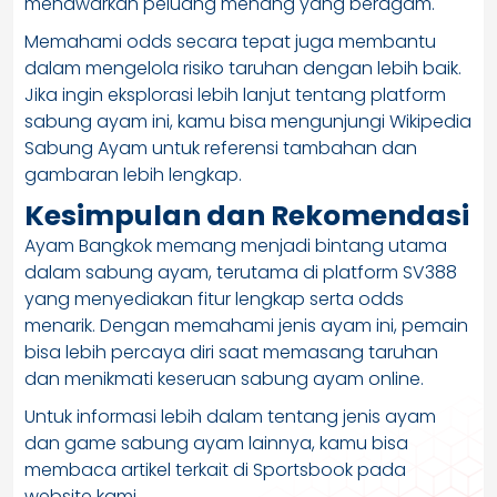
menawarkan peluang menang yang beragam.
Memahami odds secara tepat juga membantu
dalam mengelola risiko taruhan dengan lebih baik.
Jika ingin eksplorasi lebih lanjut tentang platform
sabung ayam ini, kamu bisa mengunjungi
Wikipedia
Sabung Ayam
untuk referensi tambahan dan
gambaran lebih lengkap.
Kesimpulan dan Rekomendasi
Ayam Bangkok memang menjadi bintang utama
dalam sabung ayam, terutama di platform SV388
yang menyediakan fitur lengkap serta odds
menarik. Dengan memahami jenis ayam ini, pemain
bisa lebih percaya diri saat memasang taruhan
dan menikmati keseruan sabung ayam online.
Untuk informasi lebih dalam tentang jenis ayam
dan game sabung ayam lainnya, kamu bisa
membaca artikel terkait di
Sportsbook
pada
website kami.